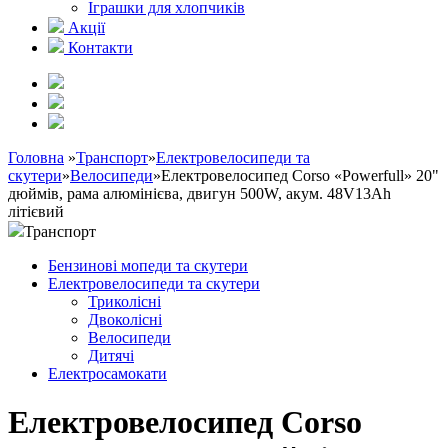
Іграшки для хлопчиків
Акції
Контакти
Головна
»
Транспорт
»
Електровелосипеди та
скутери
»
Велосипеди
»
Електровелосипед Corso «Powerfull» 20"
дюймів, рама алюмінієва, двигун 500W, акум. 48V13Ah
літієвий
Транспорт
Бензинові мопеди та скутери
Електровелосипеди та скутери
Триколісні
Двоколісні
Велосипеди
Дитячі
Електросамокати
Електровелосипед Corso