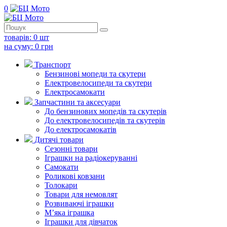
0
товарів:
0
шт
на суму:
0
грн
Транспорт
Бензинові мопеди та скутери
Електровелосипеди та скутери
Електросамокати
Запчастини та аксесуари
До бензинових мопедів та скутерів
До електровелосипедів та скутерів
До електросамокатів
Дитячі товари
Сезонні товари
Іграшки на радіокеруванні
Самокати
Роликові ковзани
Толокари
Товари для немовлят
Розвиваючі іграшки
М’яка іграшка
Іграшки для дівчаток