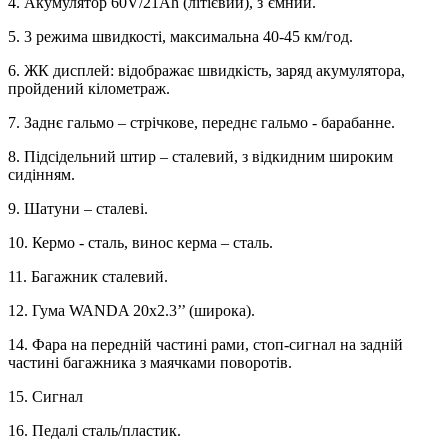
4. Акумулятор 60V/21Ah (літієвий), з`ємний.
5. 3 режима швидкості, максимальна 40-45 км/год.
6. ЖК дисплей: відображає швидкість, заряд акумулятора,
пройдений кілометраж.
7. Заднє гальмо – стрічкове, переднє гальмо - барабанне.
8. Підсідельний штир – сталевий, з відкидним широким
сидінням.
9. Шатуни – сталеві.
10. Кермо - сталь, винос керма – сталь.
11. Багажник сталевий.
12. Гума WANDA 20х2.3’’ (широка).
14. Фара на передній частині рами, стоп-сигнал на задній
частині багажника з маячками поворотів.
15. Сигнал
16. Педалі сталь/пластик.