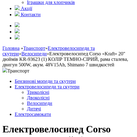
Іграшки для хлопчиків
Акції
Контакти
Головна
»
Транспорт
»
Електровелосипеди та
скутери
»
Велосипеди
»
Електровелосипед Corso «Kraft» 20"
дюймів KR-93623 (1) КОЛІР ТЕМНО-СІРИЙ, рама сталева,
двигун 500W, акум. 48V15Ah, Shimano 7 швидкостей
Транспорт
Бензинові мопеди та скутери
Електровелосипеди та скутери
Триколісні
Двоколісні
Велосипеди
Дитячі
Електросамокати
Електровелосипед Corso