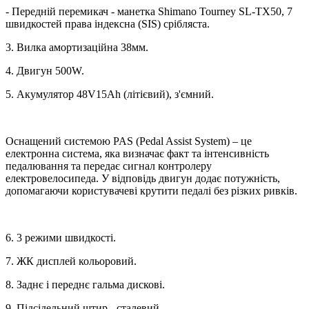
- Передній перемикач - манетка Shimano Tourney SL-TX50, 7
швидкостей права індексна (SIS) срібляста.
3. Вилка амортизаційна 38мм.
4. Двигун 500W.
5. Акумулятор 48V15Ah (літієвий), з'ємний.
Оснащений системою PAS (Pedal Assist System) – це
електронна система, яка визначає факт та інтенсивність
педалювання та передає сигнал контролеру
електровелосипеда. У відповідь двигун додає потужність,
допомагаючи користувачеві крутити педалі без різких ривків.
6. 3 режими швидкості.
7. ЖК дисплей кольоровий.
8. Заднє і переднє гальма дискові.
9. Підсідельний штир - сталевий.