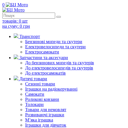
0
товарів:
0
шт
на суму:
0
грн
Транспорт
Бензинові мопеди та скутери
Електровелосипеди та скутери
Електросамокати
Запчастини та аксесуари
До бензинових мопедів та скутерів
До електровелосипедів та скутерів
До електросамокатів
Дитячі товари
Сезонні товари
Іграшки на радіокеруванні
Самокати
Роликові ковзани
Толокари
Товари для немовлят
Розвиваючі іграшки
М’яка іграшка
Іграшки для дівчаток